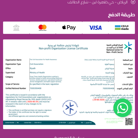
الرياض – حي ظهرة لبن – شارع الطائف
طريقة الدفع