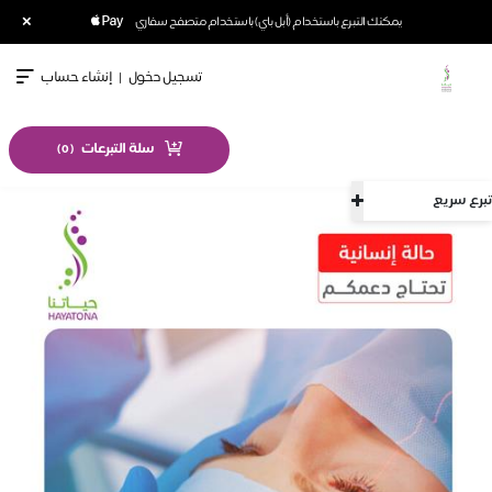
×
يمكنك التبرع باستخدام (أبل باي) باستخدام متصفح سفاري
تسجيل دخول
|
إنشاء حساب
سلة التبرعات
)
0
(
تبرع سريع