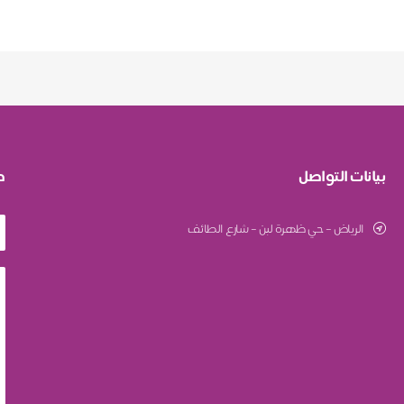
بيانات التواصل
ط
الرياض – حي ظهرة لبن – شارع الطائف