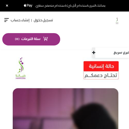
×
يمكنك التبرع باستخدام (أبل باي) باستخدام متصفح سفاري
تسجيل دخول
|
إنشاء حساب
سلة التبرعات
)
0
(
تبرع سريع