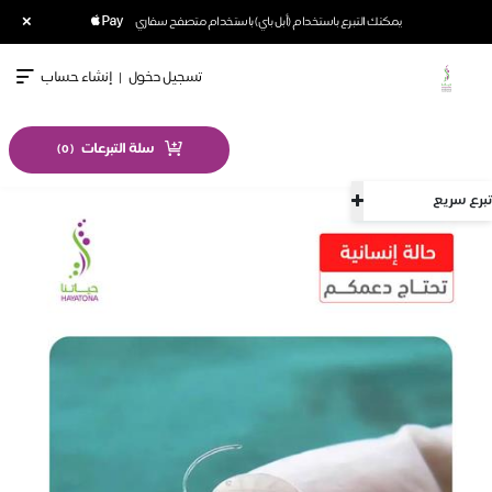
×
يمكنك التبرع باستخدام (أبل باي) باستخدام متصفح سفاري
تسجيل دخول
|
إنشاء حساب
سلة التبرعات
)
0
(
تبرع سريع