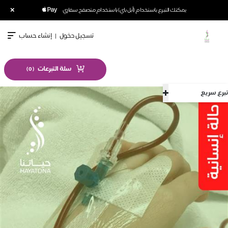
×
يمكنك التبرع باستخدام (أبل باي) باستخدام متصفح سفاري
تسجيل دخول
|
إنشاء حساب
سلة التبرعات
)
0
(
تبرع سريع