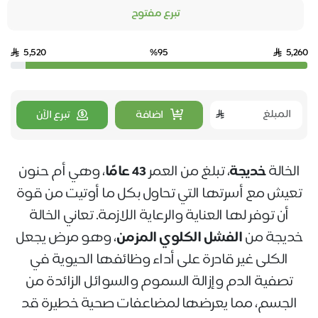
تبرع مفتوح
5,520
%95
5,260
اضافة
تبرع الآن
الخالة
خديجة
، تبلغ من العمر
43
عامًا
، وهي أم حنون
تعيش مع أسرتها التي تحاول بكل ما أوتيت من قوة
أن توفر لها العناية والرعاية اللازمة. تعاني الخالة
خديجة من
الفشل الكلوي المزمن
، وهو مرض يجعل
الكلى غير قادرة على أداء وظائفها الحيوية في
تصفية الدم وإزالة السموم والسوائل الزائدة من
الجسم، مما يعرضها لمضاعفات صحية خطيرة قد